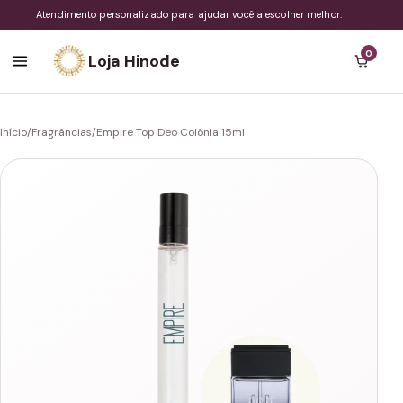
Atendimento personalizado para ajudar você a escolher melhor.
0
Loja Hinode
Início
/
Fragrâncias
/
Empire Top Deo Colônia 15ml