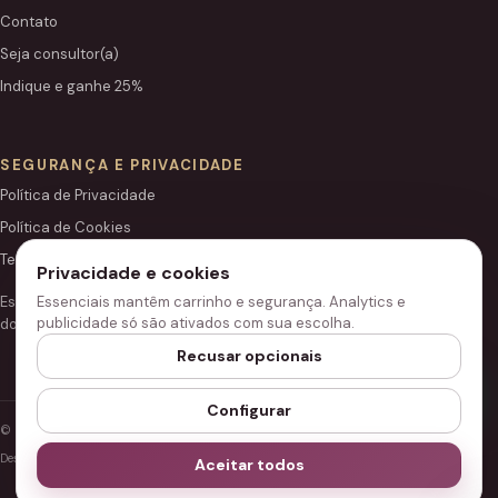
Contato
Seja consultor(a)
Indique e ganhe 25%
SEGURANÇA E PRIVACIDADE
Política de Privacidade
Política de Cookies
Termos de Uso
Privacidade e cookies
Essenciais mantêm carrinho e segurança. Analytics e
Este site é independente e não é o portal institucional oficial
publicidade só são ativados com sua escolha.
do Grupo Hinode.
Recusar opcionais
Configurar
© 2026 Loja Hinode.
Desenvolvido para performance, segurança e acessibilidade.
Aceitar todos
Configurar cookies