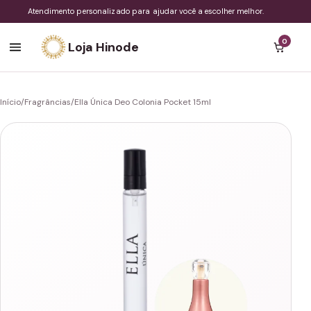
Atendimento personalizado para ajudar você a escolher melhor.
0
Loja Hinode
Início
/
Fragrâncias
/
Ella Única Deo Colonia Pocket 15ml