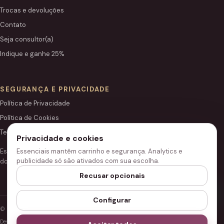
Trocas e devoluções
Contato
Seja consultor(a)
Indique e ganhe 25%
SEGURANÇA E PRIVACIDADE
Política de Privacidade
Política de Cookies
Termos de Uso
Privacidade e cookies
Este site é independente e não é o portal institucional oficial
Essenciais mantêm carrinho e segurança. Analytics e
publicidade só são ativados com sua escolha.
do Grupo Hinode.
Recusar opcionais
Configurar
© 2026 Loja Hinode.
Desenvolvido para performance, segurança e acessibilidade.