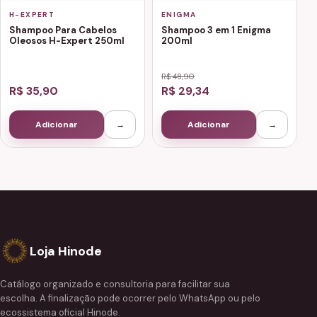
H-EXPERT
ENIGMA
Shampoo Para Cabelos
Shampoo 3 em 1 Enigma
Oleosos H-Expert 250ml
200ml
R$ 48,90
R$ 35,90
R$ 29,34
Adicionar
→
Adicionar
→
Loja Hinode
Catálogo organizado e consultoria para facilitar sua
escolha. A finalização pode ocorrer pelo WhatsApp ou pelo
ecossistema oficial Hinode.