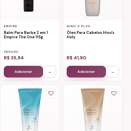
EMPIRE
HINO'S PLUS
Balm Para Barba 2 em 1
Óleo Para Cabelos Hino's
Empire The One 115g
Holy
R$ 59,90
R$ 35,94
R$ 41,90
Adicionar
→
Adicionar
→