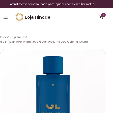
Atendimento personalizado para ajudar você a escolher melhor.
0
Loja Hinode
Início
/
Fragrâncias
/
GL Embaixador Miami 305 Gusttavo Lima Deo Colônia 100ml