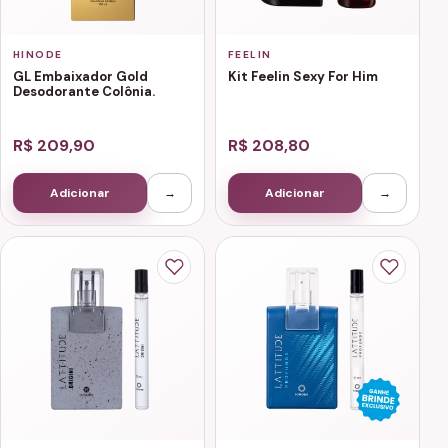
HINODE
FEELIN
GL Embaixador Gold
Kit Feelin Sexy For Him
Desodorante Colônia.
R$ 209,90
R$ 208,80
Adicionar
→
Adicionar
→